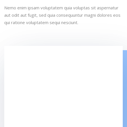
Nemo enim ipsam voluptatem quia voluptas sit aspernatur
aut odit aut fugit, sed quia consequuntur magni dolores eos
qui ratione voluptatem sequi nesciunt.
Date
May 20, 2019
Clients
Jack Nicholson
Project Type
Work Space Design
Share