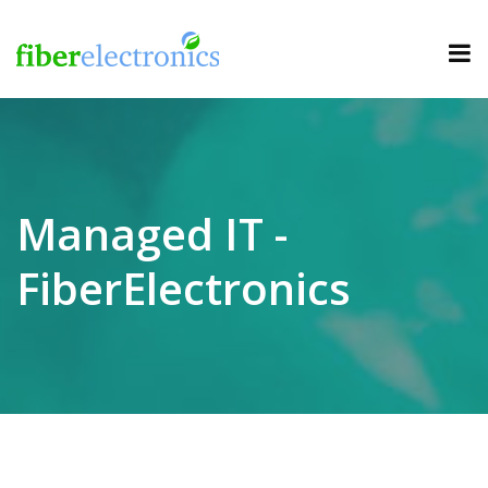
Managed IT -
FiberElectronics