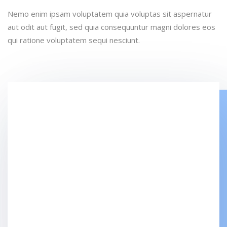
Nemo enim ipsam voluptatem quia voluptas sit aspernatur
aut odit aut fugit, sed quia consequuntur magni dolores eos
qui ratione voluptatem sequi nesciunt.
Date
May 20, 2019
Clients
Jack Nicholson
Project Type
Work Space Design
Share